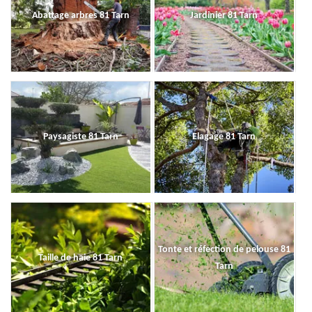
Abattage arbres 81 Tarn
Jardinier 81 Tarn
Paysagiste 81 Tarn
Elagage 81 Tarn
Tonte et réfection de pelouse 81
Taille de haie 81 Tarn
Tarn