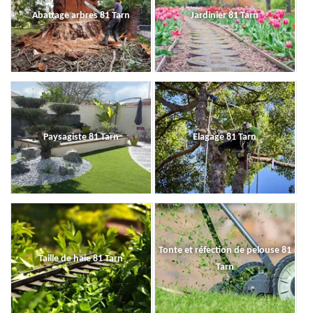
Abattage arbres 81 Tarn
Jardinier 81 Tarn
Paysagiste 81 Tarn
Elagage 81 Tarn
Tonte et réfection de pelouse 81
Taille de haie 81 Tarn
Tarn