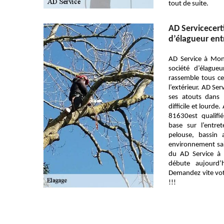
tout de suite.
AD Servicecert
d’élagueur ent
AD Service à Mon
société d’élagueu
rassemble tous ce
l’extérieur. AD Se
ses atouts dans 
difficile et lourd
81630est qualifi
base sur l’entre
pelouse, bassin 
environnement sain
du AD Service à
débute aujourd’
Demandez vite votr
!!!