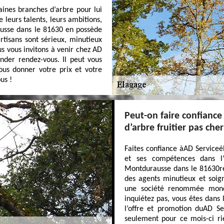
ines branches d’arbre pour lui
 leurs talents, leurs ambitions,
ausse dans le 81630 en possède
artisans sont sérieux, minutieux
us vous invitons à venir chez AD
der rendez-vous. Il peut vous
ous donner votre prix et votre
us !
Peut-on faire confiance
d’arbre fruitier pas cher
Faites confiance àAD Serviceé
et ses compétences dans l
Montdurausse dans le 81630réa
des agents minutieux et soig
une société renommée mondi
inquiétez pas, vous êtes dans
l’offre et promotion duAD Ser
seulement pour ce mois-ci rie