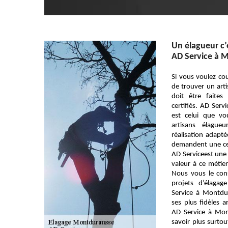
Un élagueur c’
AD Service à 
Si vous voulez co
de trouver un arti
doit être faite
certifiés. AD Ser
est celui que vo
artisans élagu
réalisation adapté
demandent une cer
AD Serviceest une
valeur à ce méti
Nous vous le con
projets d’élagag
Service à Montd
ses plus fidèles a
AD Service à Mo
savoir plus surtou