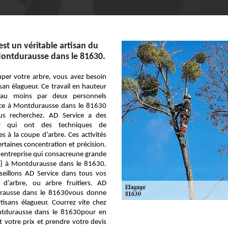
est un véritable artisan du
Montdurausse dans le 81630.
uper votre arbre, vous avez besoin
san élagueur. Ce travail en hauteur
s au moins par deux personnels
vice à Montdurausse dans le 81630
us recherchez. AD Service a des
eur qui ont des techniques de
es à la coupe d’arbre. Ces activités
taines concentration et précision.
 entreprise qui consacreune grande
er} à Montdurausse dans le 81630.
seillons AD Service dans tous vos
e d’arbre, ou arbre fruitiers. AD
urausse dans le 81630vous donne
rtisans élagueur. Courrez vite chez
ntdurausse dans le 81630pour en
t votre prix et prendre votre devis