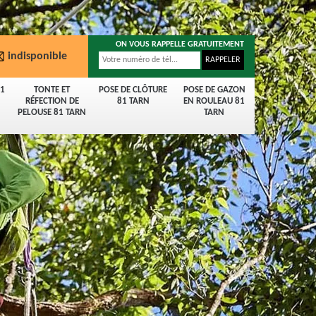
ON VOUS RAPPELLE GRATUITEMENT
indisponible
81
TONTE ET
POSE DE CLÔTURE
POSE DE GAZON
RÉFECTION DE
81 TARN
EN ROULEAU 81
PELOUSE 81 TARN
TARN