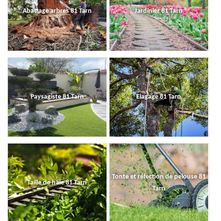
Abattage arbres 81 Tarn
Jardinier 81 Tarn
Paysagiste 81 Tarn
Elagage 81 Tarn
Tonte et réfection de pelouse 81
Taille de haie 81 Tarn
Tarn