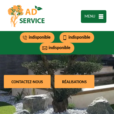
MENU
indisponible
indisponible
indisponible
CONTACTEZ-NOUS
RÉALISATIONS