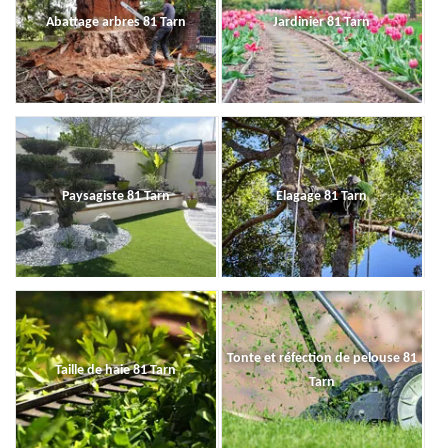
Abattage arbres 81 Tarn
Jardinier 81 Tarn
Paysagiste 81 Tarn
Elagage 81 Tarn
Tonte et réfection de pelouse 81
Taille de haie 81 Tarn
Tarn