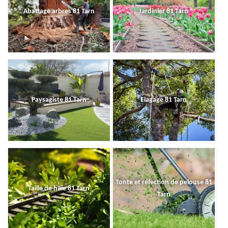
Abattage arbres 81 Tarn
Jardinier 81 Tarn
Paysagiste 81 Tarn
Elagage 81 Tarn
Tonte et réfection de pelouse 81
Taille de haie 81 Tarn
Tarn