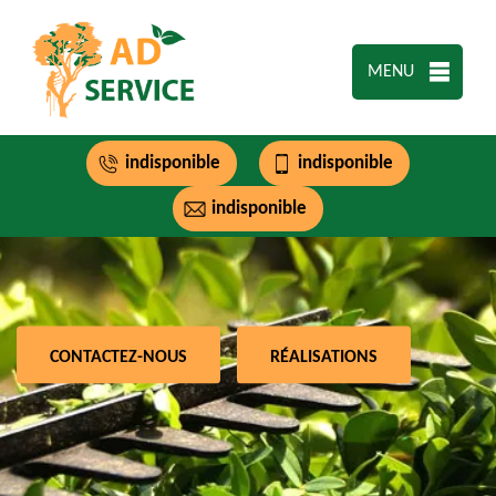
MENU
indisponible
indisponible
indisponible
CONTACTEZ-NOUS
RÉALISATIONS