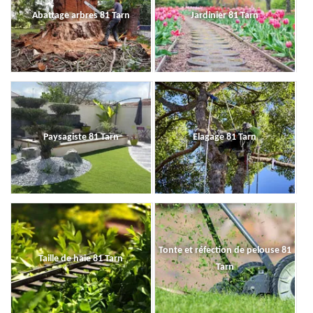
Abattage arbres 81 Tarn
Jardinier 81 Tarn
Paysagiste 81 Tarn
Elagage 81 Tarn
Tonte et réfection de pelouse 81
Taille de haie 81 Tarn
Tarn