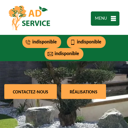
MENU
indisponible
indisponible
indisponible
CONTACTEZ-NOUS
RÉALISATIONS