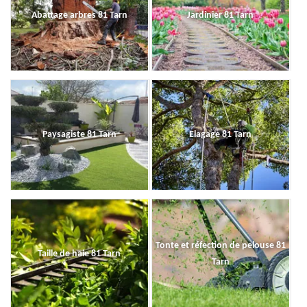
Abattage arbres 81 Tarn
Jardinier 81 Tarn
Paysagiste 81 Tarn
Elagage 81 Tarn
Tonte et réfection de pelouse 81
Taille de haie 81 Tarn
Tarn