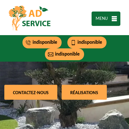
MENU
indisponible
indisponible
indisponible
CONTACTEZ-NOUS
RÉALISATIONS