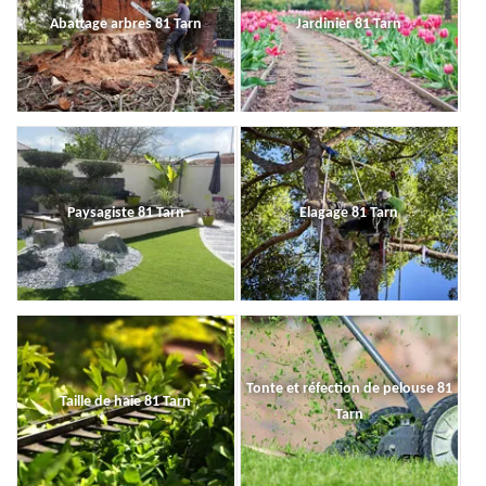
Abattage arbres 81 Tarn
Jardinier 81 Tarn
Paysagiste 81 Tarn
Elagage 81 Tarn
Tonte et réfection de pelouse 81
Taille de haie 81 Tarn
Tarn