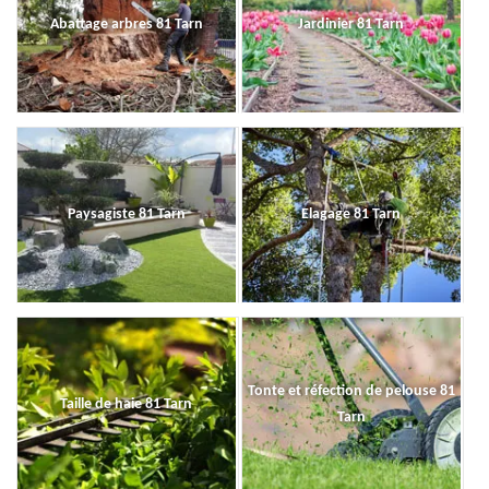
Abattage arbres 81 Tarn
Jardinier 81 Tarn
Paysagiste 81 Tarn
Elagage 81 Tarn
Tonte et réfection de pelouse 81
Taille de haie 81 Tarn
Tarn