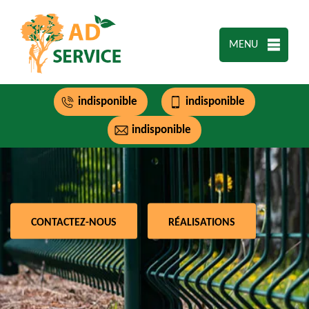
MENU
indisponible
indisponible
indisponible
CONTACTEZ-NOUS
RÉALISATIONS