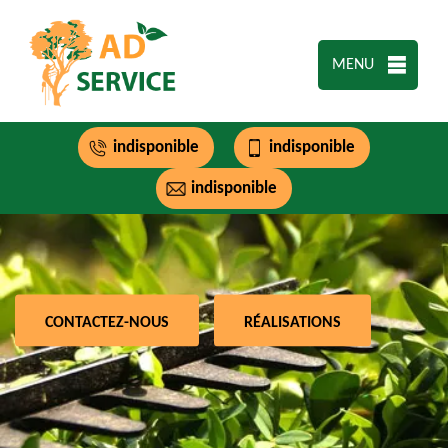
MENU
indisponible
indisponible
indisponible
CONTACTEZ-NOUS
RÉALISATIONS