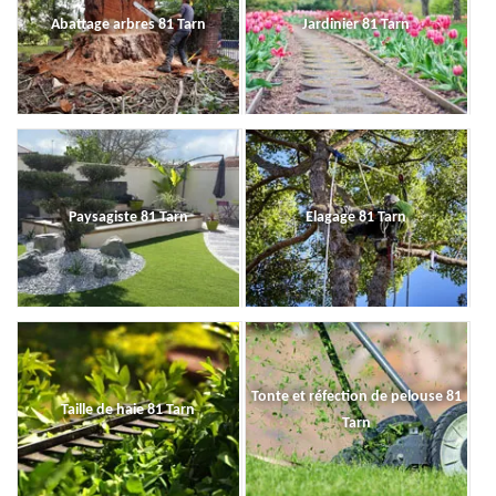
Abattage arbres 81 Tarn
Jardinier 81 Tarn
Paysagiste 81 Tarn
Elagage 81 Tarn
Tonte et réfection de pelouse 81
Taille de haie 81 Tarn
Tarn